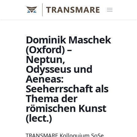
Open menu
Dominik Maschek
(Oxford) –
Neptun,
Odysseus und
Aeneas:
Seeherrschaft als
Thema der
römischen Kunst
(lect.)
TRANSMARE Kolloquium SoSe